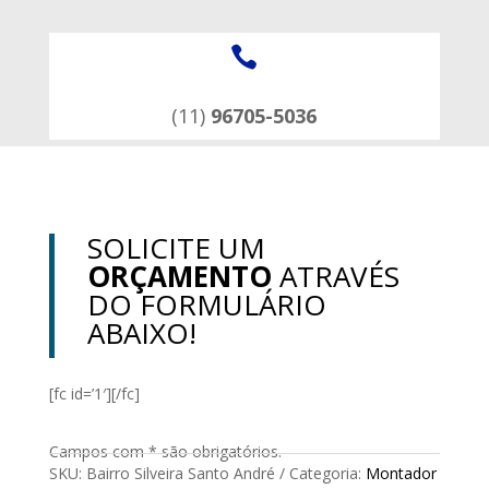

(11)
96705-5036
SOLICITE UM
ORÇAMENTO
ATRAVÉS
DO FORMULÁRIO
ABAIXO!
[fc id=’1′][/fc]
Campos com * são obrigatórios.
SKU:
Bairro Silveira Santo André
Categoria:
Montador